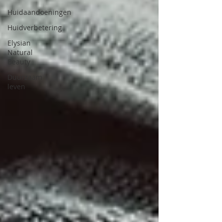
Huidaandoeningen
Huidverbetering
Elysian
Natural
Beauty
Duurzaam
leven