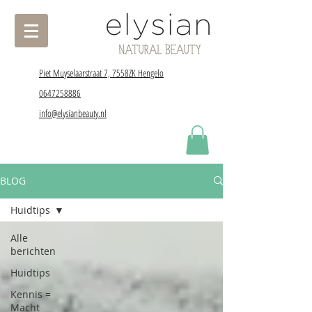
Piet Muyselaarstraat 7, 7558ZK Hengelo
0647258886
info@elysianbeauty.nl
BLOG
Huidtips
Alle
berichten
Huidtips
Kennis =
Macht