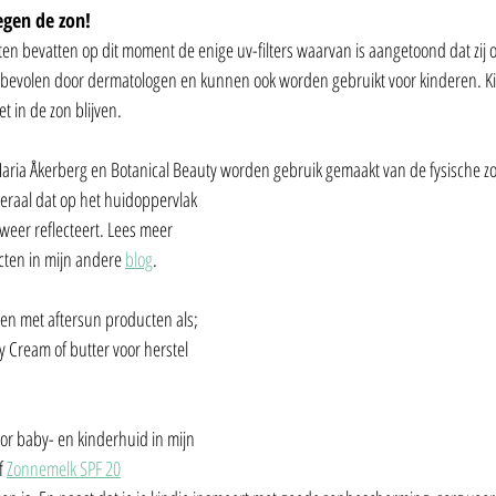
egen de zon!
 bevatten op dit moment de enige uv-filters waarvan is aangetoond dat zij ong
nbevolen door dermatologen en kunnen ook worden gebruikt voor kinderen. K
t in de zon blijven.
ria Åkerberg en Botanical Beauty worden gebruik gemaakt van de fysische zon
neraal dat op het huidoppervlak 
 weer reflecteert. Lees meer 
cten in mijn andere 
blog
.
n met aftersun producten als; 
by Cream of butter voor herstel 
r baby- en kinderhuid in mijn 
f 
Zonnemelk SPF 20