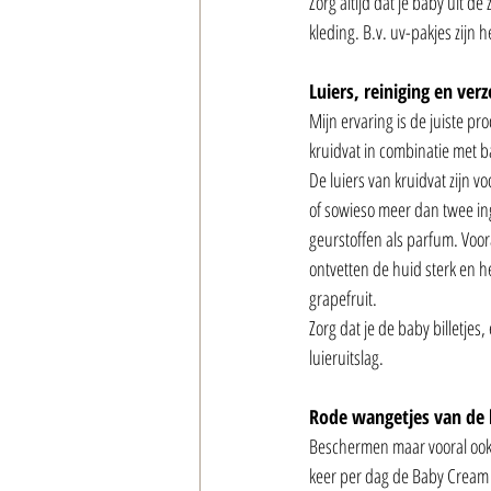
Zorg altijd dat je baby uit 
kleding. B.v. uv-pakjes zijn
Luiers, reiniging en verz
Mijn ervaring is de juiste p
kruidvat in combinatie met b
De luiers van kruidvat zijn v
of sowieso meer dan twee ing
geurstoffen als parfum. Voora
ontvetten de huid sterk en h
grapefruit. 
Zorg dat je de baby billetje
luieruitslag. 
Rode wangetjes van de
Beschermen maar vooral ook 
keer per dag de Baby Cream 