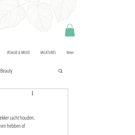
VISAGIE & BRUID
VACATURES
Meer
 Beauty
lekker zacht houden. 
nnen hebben of 
.