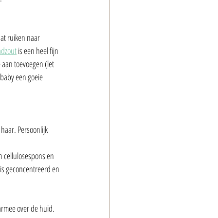
aat ruiken naar 
adzout
 is een heel fijn 
 aan toevoegen (let 
 baby een goeie 
haar. Persoonlijk 
n cellulosespons en 
 is geconcentreerd en 
armee over de huid. 