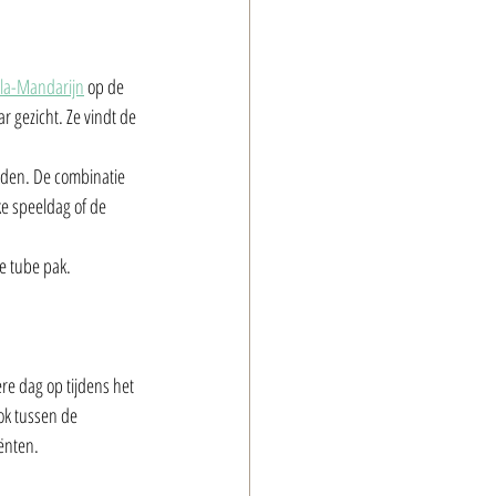
ula-Mandarijn
 op de 
r gezicht. Ze vindt de 
den. De combinatie 
e speeldag of de 
e tube pak. 
re dag op tijdens het 
ok tussen de 
iënten.