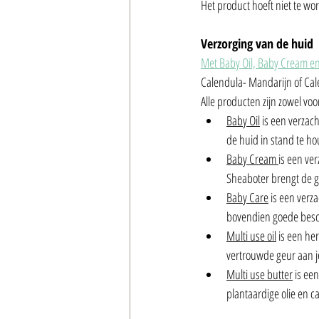
Het product hoeft niet te 
Verzorging van de huid
Met Baby Oil, Baby Cream e
Calendula- Mandarijn of Cale
Alle producten zijn zowel voo
Baby Oil
 is een verzac
de huid in stand te h
Baby Cream 
is een ve
Sheaboter brengt de ge
Baby Care
 is een verz
bovendien goede besc
Multi use oil
 is een he
vertrouwde geur aan je 
Multi use butter
 is ee
plantaardige olie en c