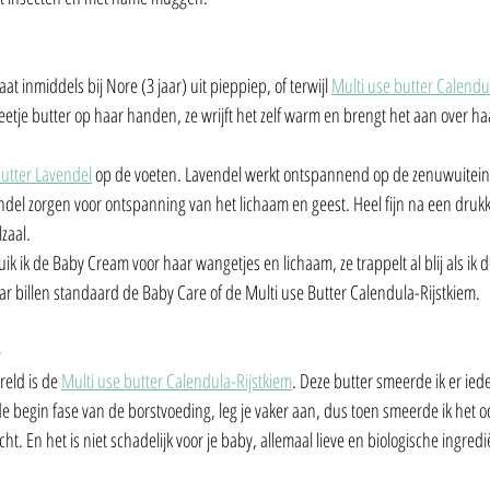
t inmiddels bij Nore (3 jaar) uit pieppiep, of terwijl 
Multi use butter Calend
eetje butter op haar handen, ze wrijft het zelf warm en brengt het aan over haa
butter Lavendel
 op de voeten. Lavendel werkt ontspannend op de zenuwuitein
del zorgen voor ontspanning van het lichaam en geest. Heel fijn na een drukk
zaal. 
 ik de Baby Cream voor haar wangetjes en lichaam, ze trappelt al blij als ik d
ar billen standaard de Baby Care of de Multi use Butter Calendula-Rijstkiem.
)
reld is de 
Multi use butter Calendula-Rijstkiem
. Deze butter smeerde ik er iede
e begin fase van de borstvoeding, leg je vaker aan, dus toen smeerde ik het o
cht. En het is niet schadelijk voor je baby, allemaal lieve en biologische ingred