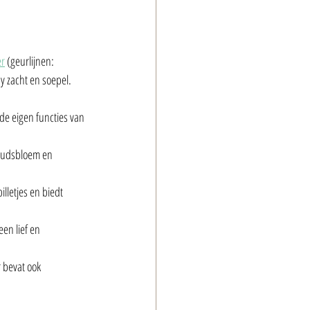
er
 (geurlijnen: 
y zacht en soepel. 
de eigen functies van 
Goudsbloem en 
lletjes en biedt 
en lief en 
 bevat ook 