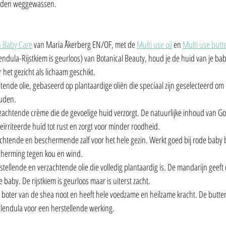
worden weggewassen.
n Baby Care
 van Maria Åkerberg EN/OF, met de 
Multi use oil
 en 
Multi use butt
ndula-Rijstkiem is geurloos) van Botanical Beauty, houd je de huid van je bab
r het gezicht als lichaam geschikt.
htende olie, gebaseerd op plantaardige oliën die speciaal zijn geselecteerd om 
ouden.
rzachtende crème die de gevoelige huid verzorgt. De natuurlijke inhoud van 
ïrriteerde huid tot rust en zorgt voor minder roodheid.
achtende en beschermende zalf voor het hele gezin. Werkt goed bij rode baby bi
herming tegen kou en wind. 
rstellende en verzachtende olie die volledig plantaardig is. De mandarijn geeft e
baby. De rijstkiem is geurloos maar is uiterst zacht.
n boter van de shea noot en heeft hele voedzame en heilzame kracht. De butter
alendula voor een herstellende werking. 