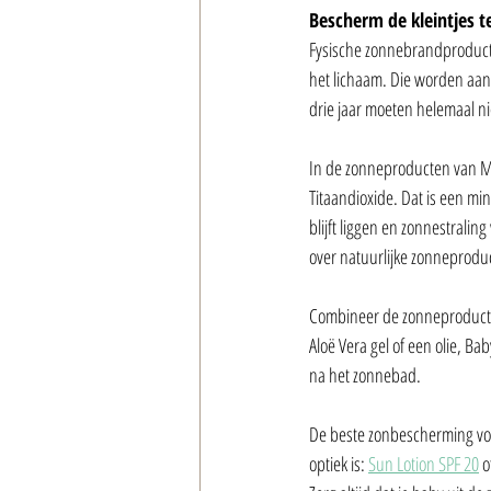
Bescherm de kleintjes t
Fysische zonnebrandproducten
het lichaam. Die worden aa
drie jaar moeten helemaal nie
In de zonneproducten van Ma
Titaandioxide. Dat is een mi
blijft liggen en zonnestraling
over natuurlijke zonneprodu
Combineer de zonneproducte
Aloë Vera gel of een olie, Ba
na het zonnebad. 
De beste zonbescherming voo
optiek is: 
Sun Lotion SPF 20
 o