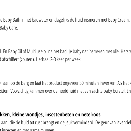
tje Baby Bath in het badwater en dagelijks de huid insmeren met Baby Cream.
 Baby Care. 
 En Baby Oil of Multi use oil na het bad. Je baby nat insmeren met olie. Herste
 afschilfert (zouten). Herhaal 2-3 keer per week. 
Oil aan op de berg en laat het product ongeveer 30 minuten inwerken. Als het k
en zitten. Voorzichtig kammen over de hoofdhuid met een zachte baby borstel. En
en, kleine wondjes, insectenbeten en netelroos
s
 aan, die de huid tot rust brengt en de jeuk verminderd. De geur van lavendel
rt insecten en met name muggen.