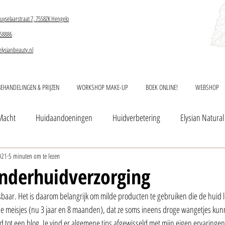
uyselaarstraat 7, 7558ZK Hengelo
58886
elysianbeauty.nl
BEHANDELINGEN & PRIJZEN
WORKSHOP MAKE-UP
BOEK ONLINE!
WEBSHOP
Macht
Huidaandoeningen
Huidverbetering
Elysian Natural
021
5 minuten om te lezen
inderhuidverzorging
baar. Het is daarom belangrijk om milde producten te gebruiken die de huid 
eine meisjes (nu 3 jaar en 8 maanden), dat ze soms ineens droge wangetjes ku
d tot een blog. Je vind er algemene tips afgewisseld met mijn eigen ervaringen