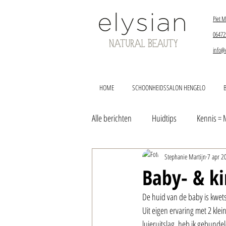
Piet M
06472
info@
HOME
SCHOONHEIDSSALON HENGELO
Alle berichten
Huidtips
Kennis = 
Stephanie Martijn
7 apr 2
Duurzaam leven
Baby- & k
De huid van de baby is kwets
Uit eigen ervaring met 2 kl
luieruitslag, heb ik gebundel