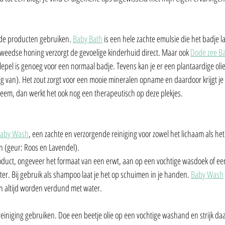
nde producten gebruiken. 
Baby Bath
 is een hele zachte emulsie die het badje l
weedse honing verzorgt de gevoelige kinderhuid direct. Maar ook 
Dode zee B
lepel is genoeg voor een normaal badje. Tevens kan je er een plantaardige olie
ig van). Het zout zorgt voor een mooie mineralen opname en daardoor krijgt je
eem, dan werkt het ook nog een therapeutisch op deze plekjes. 
aby Wash
, een zachte en verzorgende reiniging voor zowel het lichaam als het 
en (geur: Roos en Lavendel).
oduct, ongeveer het formaat van een erwt, aan op een vochtige wasdoek of ee
er. Bij gebruik als shampoo laat je het op schuimen in je handen. 
Baby Wash
 altijd worden verdund met water. 
reiniging gebruiken. Doe een beetje olie op een vochtige washand en strijk da