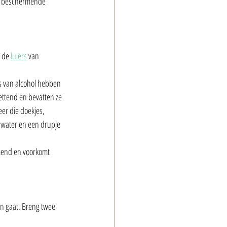
oor beschermende 
 de 
luiers
 van 
is van alcohol hebben 
ettend en bevatten ze 
eer die doekjes, 
 water en een drupje 
rmend en voorkomt 
n gaat. Breng twee 