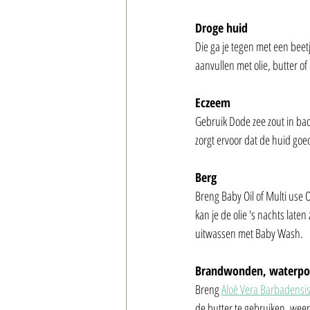
Droge huid
Die ga je tegen met een bee
aanvullen met olie, butter of
Eczeem
Gebruik Dode zee zout in bad.
zorgt ervoor dat de huid goed
Berg
Breng Baby Oil of Multi use 
kan je de olie 's nachts lat
uitwassen met Baby Wash. 
Brandwonden, waterpokk
Breng 
Aloë Vera Barbadensi
de butter te gebruiken, wee