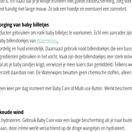
de zon is. En naast dat je je kindje insmeert met goede zonbescherming, zorg v
 heel handig met lange mouw. Zo ook een hoedje en eventueel een zonnebril.
orging van baby billetjes
roducten gebruiken om rode baby billetjes te voorkomen. Echt een aanrader zijn
aby billendoekjes van 
Waterwipes
.
oordelig en huid vriendelijk. Daarnaast gebruik nooit billendoekjes die een bas
rediënten gebruiken in het vocht. Vaak zijn deze billendoekjes zeer sterk ontv
l als je baby tandjes krijgt, verwissel je meer luiers dan gemiddeld. Telkens w
erstelt daardoor niet. De Waterwipes bevatten geen chemische stoffen, alleen
s, een keer per dag insmeert met Baby Care of Multi use Butter. Werkt besche
 koude wind
hydrateren. Gebruik Baby Care voor een laagje bescherming als je naar buite
aan, deze crème werkt verzachtend op de droge wangetjes en hydrateert.