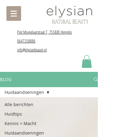
Piet Muyselaarstraat 7, 7558ZK Hengelo
0647258886
info@elysianbeauty.nl
BLOG
Huidaandoeningen
Alle berichten
Huidtips
Kennis = Macht
Huidaandoeningen