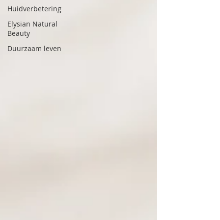
Huidverbetering
Elysian Natural
Beauty
Duurzaam leven