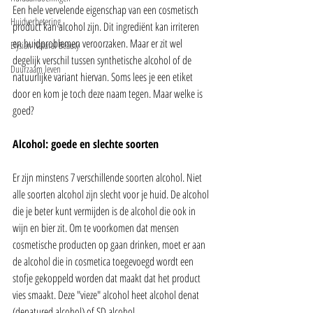
Een hele vervelende eigenschap van een cosmetisch 
Huidverbetering
product kan alcohol zijn. Dit ingrediënt kan irriteren 
en huidproblemen veroorzaken. Maar er zit wel 
Elysian Natural Beauty
degelijk verschil tussen synthetische alcohol of de 
Duurzaam leven
natuurlijke variant hiervan. Soms lees je een etiket 
door en kom je toch deze naam tegen. Maar welke is 
goed? 
Alcohol: goede en slechte soorten
Er zijn minstens 7 verschillende soorten alcohol. Niet 
alle soorten alcohol zijn slecht voor je huid. De alcohol 
die je beter kunt vermijden is de alcohol die ook in 
wijn en bier zit. Om te voorkomen dat mensen 
cosmetische producten op gaan drinken, moet er aan 
de alcohol die in cosmetica toegevoegd wordt een 
stofje gekoppeld worden dat maakt dat het product 
vies smaakt. Deze "vieze" alcohol heet alcohol denat 
(denatured alcohol) of SD alcohol.