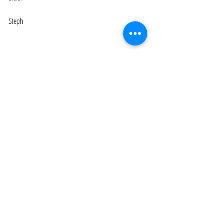
Steph
Kennis = Macht
Recente blogposts
Alles weergeven