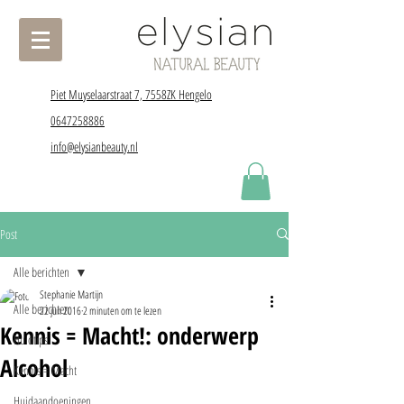
Piet Muyselaarstraat 7, 7558ZK Hengelo
0647258886
info@elysianbeauty.nl
Post
Alle berichten
Stephanie Martijn
Alle berichten
22 jun 2016
2 minuten om te lezen
Kennis = Macht!: onderwerp
Huidtips
Alcohol
Kennis = Macht
Huidaandoeningen