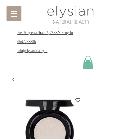
Piet Muyselaarstraat 7, 7558ZK Hengelo
0647258886
info@elysianbeauty.nl