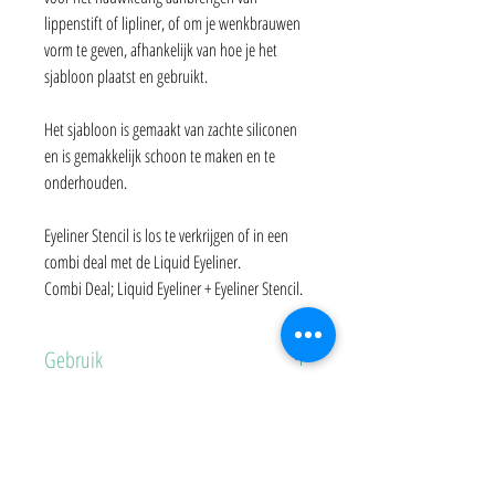
lippenstift of lipliner, of om je wenkbrauwen
vorm te geven, afhankelijk van hoe je het
sjabloon plaatst en gebruikt.
Het sjabloon is gemaakt van zachte siliconen
en is gemakkelijk schoon te maken en te
onderhouden.
Eyeliner Stencil is los te verkrijgen of in een
combi deal met de Liquid Eyeliner.
Combi Deal; Liquid Eyeliner + Eyeliner Stencil.
Gebruik
Sluit je oog en plaats de Eyeliner Stencil tegen
de wimperlijn voor een gelijkmatige en
precieze eyeliner, of houd deze langs de
Gerelateerde producten
lipcontour om lippenstift en lipliner