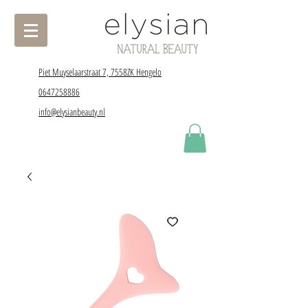
Piet Muyselaarstraat 7, 7558ZK Hengelo
0647258886
info@elysianbeauty.nl