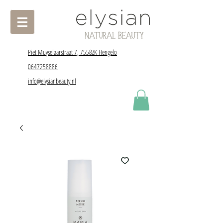
Piet Muyselaarstraat 7, 7558ZK Hengelo
0647258886
info@elysianbeauty.nl