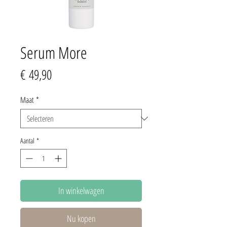
Serum More
Prijs
€ 49,90
Maat
*
Aantal
*
In winkelwagen
Nu kopen