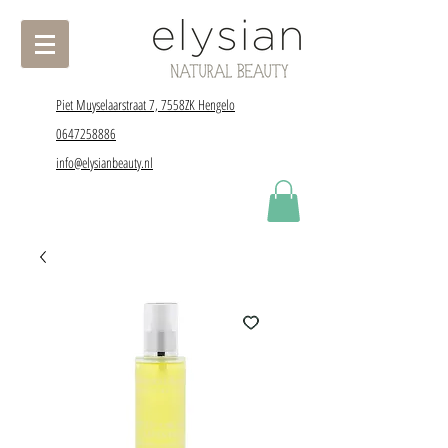
Piet Muyselaarstraat 7, 7558ZK Hengelo
0647258886
info@elysianbeauty.nl