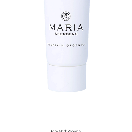
Snel overzicht
Face Mask Recovery