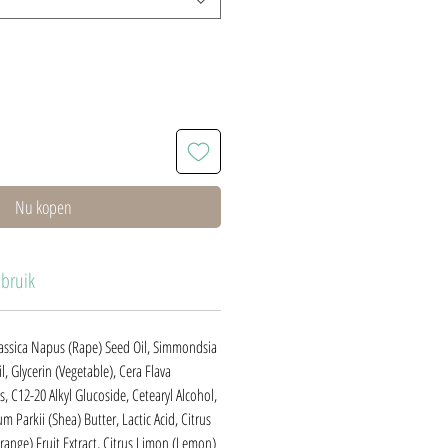
Nu kopen
bruik
rassica Napus (Rape) Seed Oil, Simmondsia
l, Glycerin (Vegetable), Cera Flava
, C12-20 Alkyl Glucoside, Cetearyl Alcohol,
Parkii (Shea) Butter, Lactic Acid, Citrus
range) Fruit Extract, Citrus Limon (Lemon)