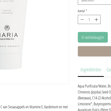
Aantal
*
In winkelwagen
Ingrediënten
Ge
Aqua Purificata/Water, B
Chinensis (Jojoba) Seed Oi
(Beeswax), C14-22 Alcohols
Limonene*, Butyrospermum 
 C van Sinaasappels en Vitamine E, Kardemom en met
Aurantium Dulcis (Bitter O