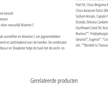
Peel Oil, Citrus Bergamia
Citrus Auratium Dulcis (Bi
re herstelt
Sodium Anisate, Caprylic/
rdemom
Dioxide, Elettaria Carda
 door natuurlijk Vitamine C
(Sunflower) Seed Oil, Rosm
Alumina**, Polyhydroxystear
als zonnefilter en Vitamine C om pigmentvlekken
Geraniol*, Eugenol*. *Com
rmend en zachtmakend voor de handen. De combinatie
oils. **Bonded to Titaniu
elkzuur en Sheaboter helpt de huid met de vocht- en
Gerelateerde producten