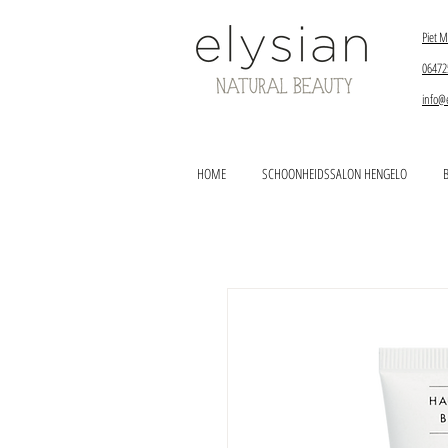
Piet M
06472
info@
HOME
SCHOONHEIDSSALON HENGELO