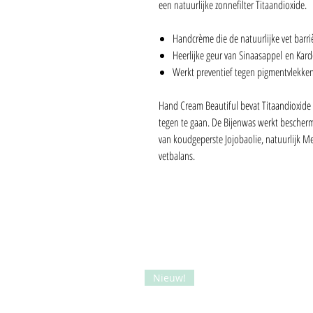
een natuurlijke zonnefilter Titaandioxide.
Handcrème die de natuurlijke vet barriè
Heerlijke geur van Sinaasappel en Ka
Werkt preventief tegen pigmentvlekken
Hand Cream Beautiful bevat Titaandioxide 
tegen te gaan. De Bijenwas werkt besche
van koudgeperste Jojobaolie, natuurlijk M
vetbalans.
Nieuw!