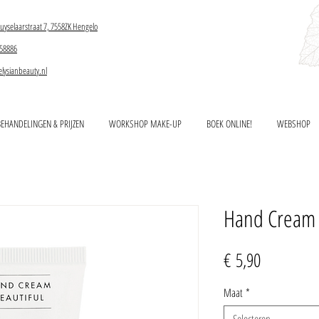
uyselaarstraat 7, 7558ZK Hengelo
58886
elysianbeauty.nl
BEHANDELINGEN & PRIJZEN
WORKSHOP MAKE-UP
BOEK ONLINE!
WEBSHOP
Hand Cream 
Prijs
€ 5,90
Maat
*
Selecteren