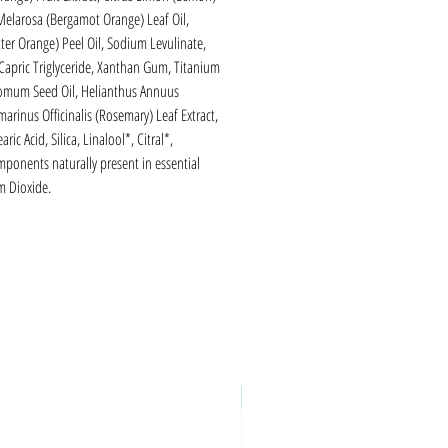
 Melarosa (Bergamot Orange) Leaf Oil,
tter Orange) Peel Oil, Sodium Levulinate,
Capric Triglyceride, Xanthan Gum, Titanium
momum Seed Oil, Helianthus Annuus
arinus Officinalis (Rosemary) Leaf Extract,
ic Acid, Silica, Linalool*, Citral*,
ponents naturally present in essential
m Dioxide.
Nieuw!