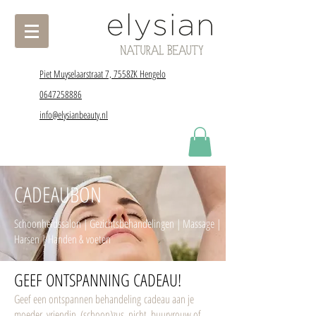
Piet Muyselaarstraat 7, 7558ZK Hengelo
0647258886
info@elysianbeauty.nl
CADEAUBON
Schoonheidssalon | Gezichtsbehandelingen | Massage |
Harsen | Handen & voeten
GEEF ONTSPANNING CADEAU!
Geef een ontspannen behandeling cadeau aan je
moeder, vriendin, (schoon)zus, nicht, buurvrouw of